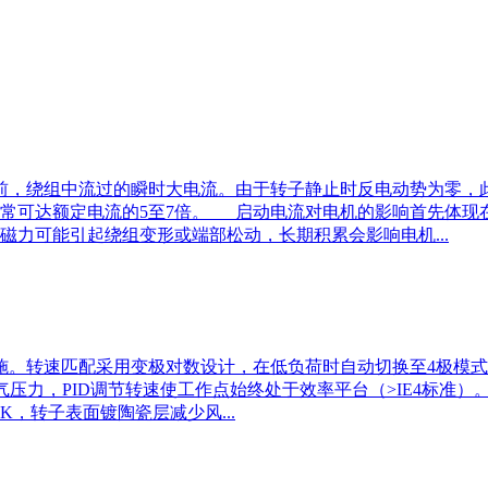
，绕组中流过的瞬时大电流。由于转子静止时反电动势为零，此
常可达额定电流的5至7倍。 启动电流对电机的影响首先体现
力可能引起绕组变形或端部松动，长期积累会影响电机...
。转速匹配采用变极对数设计，在低负荷时自动切换至4极模式
测排气压力，PID调节转速使工作点始终处于效率平台（>IE4
，转子表面镀陶瓷层减少风...