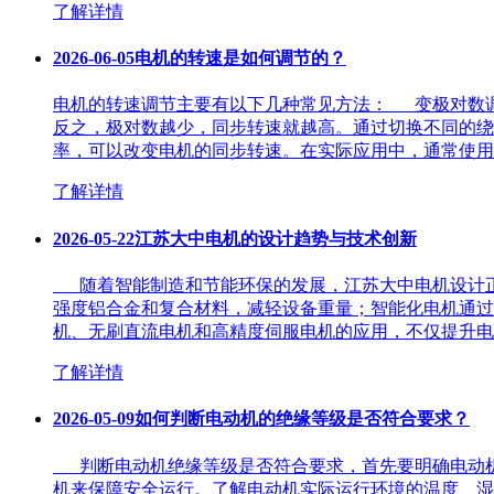
了解详情
2026-06-05
电机的转速是如何调节的？
电机的转速调节主要有以下几种常见方法： 变极对数调
反之，极对数越少，同步转速就越高。通过切换不同的绕
率，可以改变电机的同步转速。在实际应用中，通常使用变
了解详情
2026-05-22
江苏大中电机的设计趋势与技术创新
随着智能制造和节能环保的发展，江苏大中电机设计正
强度铝合金和复合材料，减轻设备重量；智能化电机通
机、无刷直流电机和高精度伺服电机的应用，不仅提升电机
了解详情
2026-05-09
如何判断电动机的绝缘等级是否符合要求？
判断电动机绝缘等级是否符合要求，首先要明确电动机
机来保障安全运行。了解电动机实际运行环境的温度、