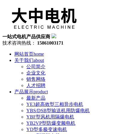
一站式电机产品供应商
技术咨询热线：
15861003171
网站首页
home
关于我们
about
公司简介
企业文化
销售网络
人才招聘
产品展示
product
最新产品
YE3超高效型三相异步电机
YBS/DSB型输送机用防爆电机
YBF型风机用隔爆电机
YB2VP型防爆变频电机
YD型多极变速电机